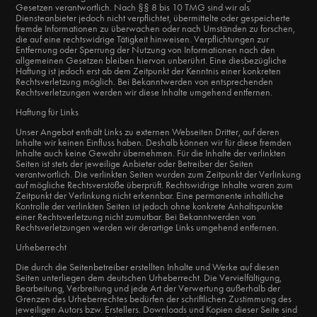
Gesetzen verantwortlich. Nach §§ 8 bis 10 TMG sind wir als
Diensteanbieter jedoch nicht verpflichtet, übermittelte oder gespeicherte
fremde Informationen zu überwachen oder nach Umständen zu forschen,
die auf eine rechtswidrige Tätigkeit hinweisen. Verpflichtungen zur
Entfernung oder Sperrung der Nutzung von Informationen nach den
allgemeinen Gesetzen bleiben hiervon unberührt. Eine diesbezügliche
Haftung ist jedoch erst ab dem Zeitpunkt der Kenntnis einer konkreten
Rechtsverletzung möglich. Bei Bekanntwerden von entsprechenden
Rechtsverletzungen werden wir diese Inhalte umgehend entfernen.
Haftung für Links
Unser Angebot enthält Links zu externen Webseiten Dritter, auf deren
Inhalte wir keinen Einfluss haben. Deshalb können wir für diese fremden
Inhalte auch keine Gewähr übernehmen. Für die Inhalte der verlinkten
Seiten ist stets der jeweilige Anbieter oder Betreiber der Seiten
verantwortlich. Die verlinkten Seiten wurden zum Zeitpunkt der Verlinkung
auf mögliche Rechtsverstöße überprüft. Rechtswidrige Inhalte waren zum
Zeitpunkt der Verlinkung nicht erkennbar. Eine permanente inhaltliche
Kontrolle der verlinkten Seiten ist jedoch ohne konkrete Anhaltspunkte
einer Rechtsverletzung nicht zumutbar. Bei Bekanntwerden von
Rechtsverletzungen werden wir derartige Links umgehend entfernen.
Urheberrecht
Die durch die Seitenbetreiber erstellten Inhalte und Werke auf diesen
Seiten unterliegen dem deutschen Urheberrecht. Die Vervielfältigung,
Bearbeitung, Verbreitung und jede Art der Verwertung außerhalb der
Grenzen des Urheberrechtes bedürfen der schriftlichen Zustimmung des
jeweiligen Autors bzw. Erstellers. Downloads und Kopien dieser Seite sind